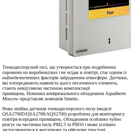
Тонкодисперсний пил, що утворюється при подрібненні
сировини на виробництвах і не осідає в повітрі, стає одним із
найнебезпечніших факторів забруднення атмосфери.
Датчики,
які попереджають наявність цього негативного елемента,
стають невід'ємною частиною комплектації
приміщень.
Новинки вимірювального обладнання Aquatherm
Moscow представляє компанія Simens.
Нова лінійка датчиків тонкодисперсного пилу (моделі
QSA2700D/QSA2700/AQS2700) розроблена для моніторингу
повітря всередині приміщень.
Обладнання особливо чуйно
реагує на частинки пилу PM2,5 та PM10 і може успішно
застосовуватися в житловому та офісному просторі.